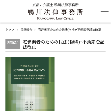
京都の弁護士 鴨川法律事務所
tog
nav
トップ
書籍紹介
宅建業者のための民法(物権)･不動産登記法改正
>
>
宅建業者のための民法(物権)･不動産登記
書籍紹介
法改正