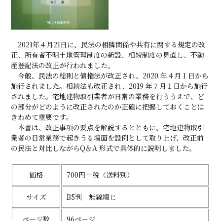
2021年４月21日に、民法の相隣関係や共有に関する規定の改
正、所有者不明土地管理制度の新設、相続制度の見直し、不動
産登記法の改正が行われました。
今般、民法の総則と債権法が改正され、2020 年４月１日から
施行されました。相続法も改正され、2019 年７月１日から施行
されました。宅地建物取引業者が日常の業務を行ううえで、ど
の部分がどのように改正されたのか正確に把握しておくことは
きわめて重要です。
本書は、改正事項の要点を解説するとともに、宅地建物取引
業者の日常業務で起きうる場面を設例として取り上げ、改正前
の民法と対比しながらQ＆A 形式で具体的に説明しました。
価格
700円＋税（送料別）
サイズ
B5判 無線綴じ
ページ数
96ページ