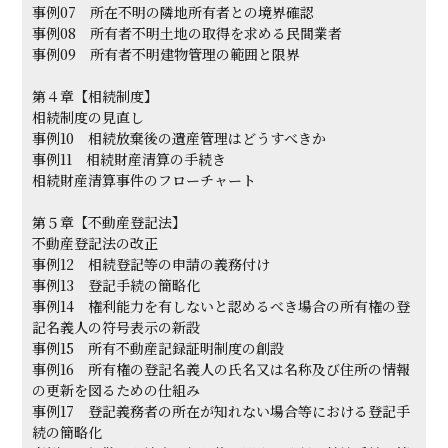
事例07 所在不明の隣地所有者との境界確認
事例08 所有者不明土地の取得を求める民間業者
事例09 所有者不明建物管理の範囲と限界
第４章【相続制度】
相続制度の見直し
事例10 相続放棄後の遺産管理はどうすべきか
事例11 相続財産清算の手続き
相続財産清算事件のフローチャート
第５章【不動産登記法】
不動産登記法の改正
事例12 相続登記等の申請の義務付け
事例13 登記手続の簡略化
事例14 権利能力を有しないと認めるべき場合の所有権の登
記名義人の符号表示の新設
事例15 所有不動産記録証明制度の創設
事例16 所有権の登記名義人の氏名又は名称及び住所の情報
の更新を図るための仕組み
事例17 登記義務者の所在が知れない場合等における登記手
続の簡略化