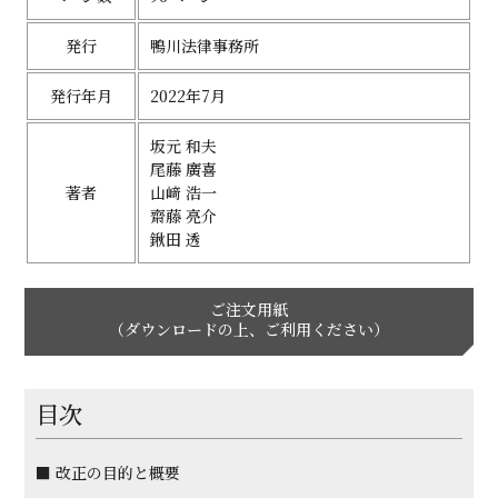
発行
鴨川法律事務所
発行年月
2022年7月
坂元 和夫
尾藤 廣喜
著者
山﨑 浩一
齋藤 亮介
鍬田 透
ご注文用紙
（ダウンロードの上、ご利用ください）
目次
■ 改正の目的と概要