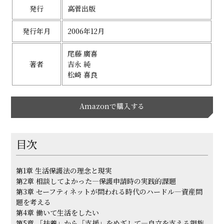
発行
高菅出版
発行年月
2006年12月
尾藤 廣喜
著者
吉永 純
松崎 喜良
Amazonで購入する
目次
第1章 生活保護法の理念と現実
第2章 相談してよかった―保護申請時の実践的課題
第3章 セーフティネットが問われる時代のハードル―資産問
題を考える
第4章 働いて生活をしたい
第5章 「扶養」から「支援」をめざして―自立を支える親族