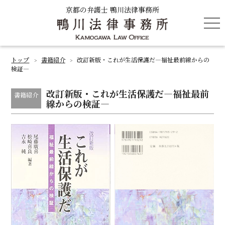
京都の弁護士 鴨川法律事務所
tog
nav
トップ
書籍紹介
改訂新版・これが生活保護だ―福祉最前線からの
>
>
検証―
改訂新版・これが生活保護だ―福祉最前
書籍紹介
線からの検証―