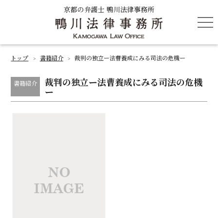
京都の弁護士 鴨川法律事務所
tog
nav
トップ
書籍紹介
裁判の独立ー法曹養成にみる司法の危機ー
>
>
裁判の独立ー法曹養成にみる司法の危機
書籍紹介
ー